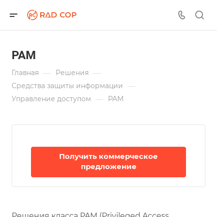
PAM
—
—
Главная
Решения
—
Средства защиты информации
—
Управление доступом
PAM
Получить коммерческое
предложение
Решения класса PAM (Privileged Access