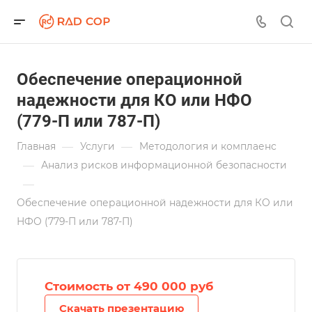
Обеспечение операционной
надежности для КО или НФО
(779-П или 787-П)
—
—
Главная
Услуги
Методология и комплаенс
—
Анализ рисков информационной безопасности
—
Обеспечение операционной надежности для КО или
НФО (779-П или 787-П)
Стоимость от 490 000 руб
Скачать презентацию