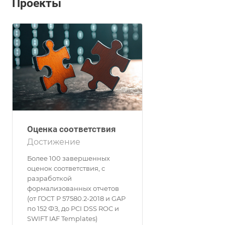
Проекты
Оценка соответствия
Достижение
Более 100 завершенных
оценок соответствия, с
разработкой
формализованных отчетов
(от ГОСТ Р 57580.2-2018 и GAP
по 152 ФЗ, до PCI DSS ROC и
SWIFT IAF Templates)