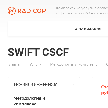
Комплексные услуги в облас
информационной безопасно
ОРГАНИЗАЦИЯ
SWIFT CSCF
—
—
—
Главная
Услуги
Методология и комплаенс
Техника и инженерия
Ст
ру
Методология и
комплаенс