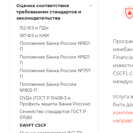
Оценка соответствия
требованиям стандартов и
законодательства
152-ФЗ и ПДн
187-ФЗ и КИИ
Програм
Положение Банка России №851-
межбанк
П
Положение Банка России №821-
Financi
П
известн
Положение Банка России №757-
CSCF). 
П
междуна
Положение Банка России
№802-П
Услуга 
ОУД4 (ГОСТ Р 15408-3 и
Профиль защиты Банка России)
быть д
Семейство стандартов ГОСТ Р
компле
57580
направ
SWIFT CSCF