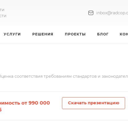
ти
inbox@radcop.o
сти
УСЛУГИ
РЕШЕНИЯ
ПРОЕКТЫ
БЛОГ
КО
Оценка соответствия требованиям стандартов и законодател
оимость от 990 000
Скачать презентацию
б