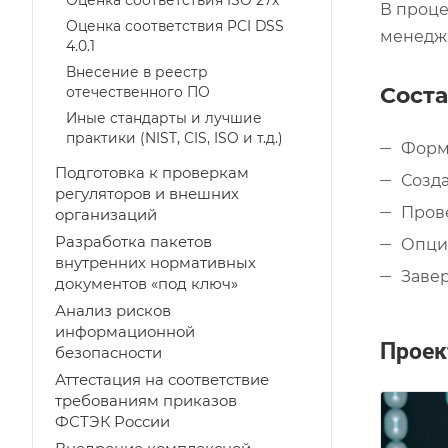
Оценка соответствия ISO 27x
В проце
Оценка соответствия PCI DSS
менеджм
4.0.1
Внесение в реестр
Соста
отечественного ПО
Иные стандарты и лучшие
практики (NIST, CIS, ISO и т.д.)
Форм
Подготовка к проверкам
Созда
регуляторов и внешних
Пров
организаций
Разработка пакетов
Опци
внутренних нормативных
Заве
документов «под ключ»
Анализ рисков
информационной
Прое
безопасности
Аттестация на соответствие
требованиям приказов
ФСТЭК России