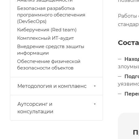
Анализ защищенности
позволя
Безопасная разработка
программного обеспечения
Работы 
(DevSecOps)
стандар
Киберучения (Red team)
Комплексный ИТ-аудит
Соста
Внедрение средств защиты
информации
Нахо
Обеспечение физической
злоумы
безопасности объектов
Подг
уязвимо
Методология и комплаенс
Пере
Аутсорсинг и
консультации
П