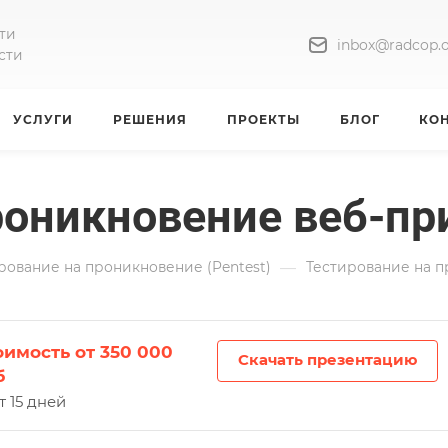
ти
inbox@radcop.o
сти
УСЛУГИ
РЕШЕНИЯ
ПРОЕКТЫ
БЛОГ
КО
роникновение веб-п
—
рование на проникновение (Pentest)
Тестирование на 
оимость от 350 000
Скачать презентацию
б
т 15 дней