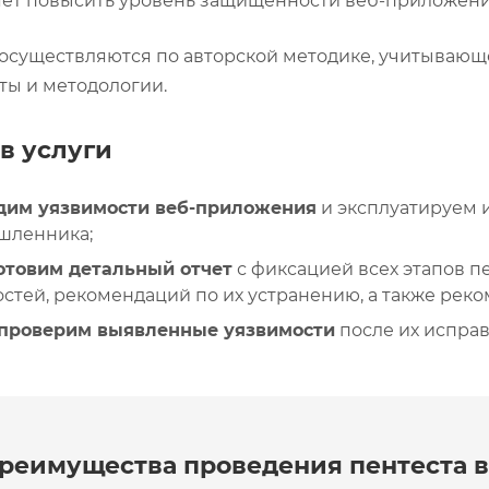
ет повысить уровень защищенности веб-приложений
осуществляются по авторской методике, учитывающ
ты и методологии.
в услуги
дим уязвимости веб-приложения
и эксплуатируем 
шленника;
отовим детальный отчет
с фиксацией всех этапов п
стей, рекомендаций по их устранению, а также рек
проверим выявленные уязвимости
после их исправ
реимущества проведения пентеста 