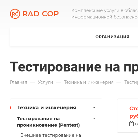
Комплексные услуги в облас
информационной безопасно
ОРГАНИЗАЦИЯ
Тестирование на п
—
—
—
Главная
Услуги
Техника и инженерия
Тести
Техника и инженерия
Ст
ру
Тестирование на
о
проникновение (Pentest)
Внешнее тестирование на