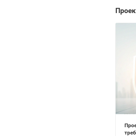
Прое
Прое
тре