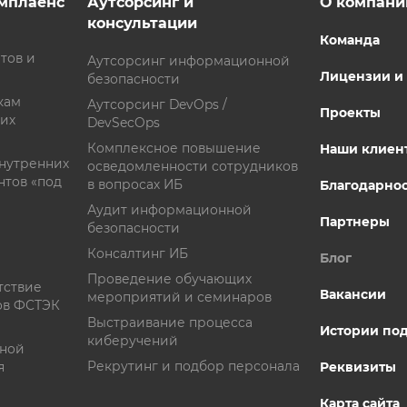
омплаенс
Аутсорсинг и
О компани
консультации
Команда
тов и
Аутсорсинг информационной
Лицензии и
безопасности
кам
Аутсорсинг DevOps /
Проекты
них
DevSecOps
Комплексное повышение
Наши клиен
внутренних
осведомленности сотрудников
нтов «под
в вопросах ИБ
Благодарно
Аудит информационной
Партнеры
безопасности
Консалтинг ИБ
Блог
Проведение обучающих
тствие
Вакансии
мероприятий и семинаров
ов ФСТЭК
Выстраивание процесса
Истории по
киберучений
сной
Рекрутинг и подбор персонала
я
Реквизиты
Карта сайта