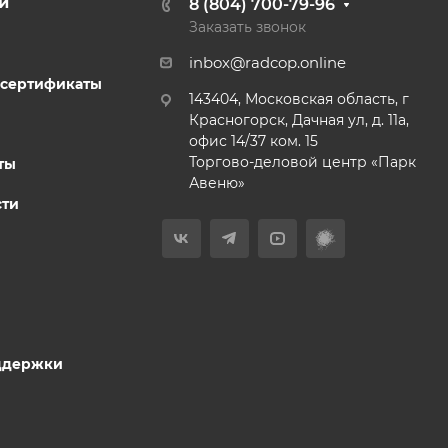
и
8 (804) 700-79-96
Заказать звонок
inbox@radcop.online
 сертификаты
143404, Московская область, г
Красногорск, Дачная ул, д. 11а,
офис 14/37 ком. 15​
Торгово-деловой центр «Парк
ты
Авеню»
сти
ддержки