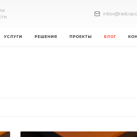
ти
inbox@radcop.o
сти
УСЛУГИ
РЕШЕНИЯ
ПРОЕКТЫ
БЛОГ
КО