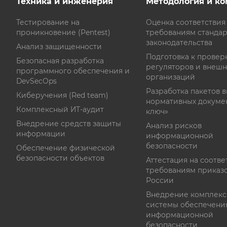
Техника и инженерия
Методология и к
Тестирование на
Оценка соответствия
проникновение (Pentest)
требованиям стандар
законодательства
Анализ защищенности
Подготовка к провер
Безопасная разработка
регуляторов и внеш
программного обеспечения и
организаций
DevSecOps
Разработка пакетов 
Киберучения (Red team)
нормативных докуме
Комплексный ИТ-аудит
ключ»
Внедрение средств защиты
Анализ рисков
информации
информационной
безопасности
Обеспечение физической
безопасности объектов
Аттестация на соотве
требованиям приказ
России
Внедрение комплек
системы обеспечени
информационной
безопасности