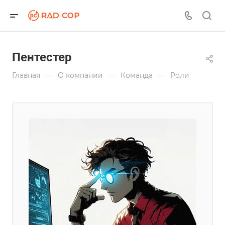
Пентестер
—
—
—
Главная
О компании
Команда
Роли